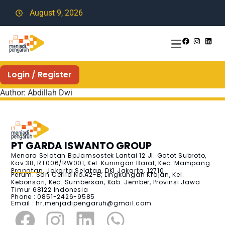
August 9, 2026
Login / Register
Author:
Abdillah Dwi
PT GARDA ISWANTO GROUP
Menara Selatan BpJamsostek Lantai 12 Jl. Gatot Subroto,
Kav.38, RT006/RW001, Kel. Kuningan Barat, Kec. Mampang
Prapatan, Jakarta Selatan, DKI Jakarta, 12710
Perum. San Cefila No.A2-B, Lingkungan Krajan, Kel.
Kebonsari, Kec. Sumbersari, Kab. Jember, Provinsi Jawa
Timur 68122 Indonesia
Phone : 0851-2426-9585
Email :
hr.menjadipengaruh@gmail.com