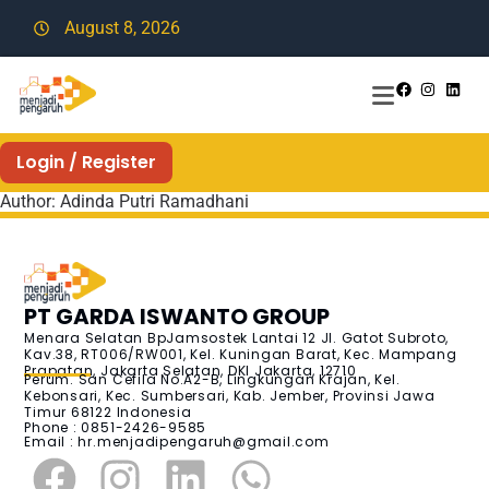
August 8, 2026
Login / Register
Author:
Adinda Putri Ramadhani
PT GARDA ISWANTO GROUP
Menara Selatan BpJamsostek Lantai 12 Jl. Gatot Subroto,
Kav.38, RT006/RW001, Kel. Kuningan Barat, Kec. Mampang
Prapatan, Jakarta Selatan, DKI Jakarta, 12710
Perum. San Cefila No.A2-B, Lingkungan Krajan, Kel.
Kebonsari, Kec. Sumbersari, Kab. Jember, Provinsi Jawa
Timur 68122 Indonesia
Phone : 0851-2426-9585
Email :
hr.menjadipengaruh@gmail.com