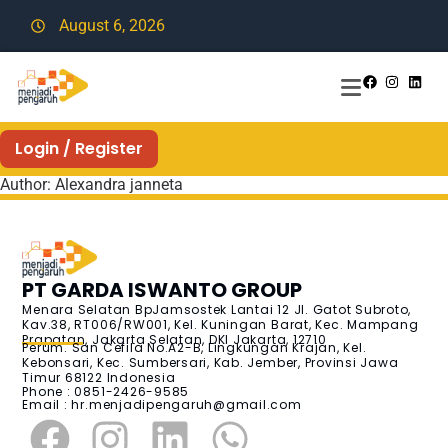
August 6, 2026
Login / Register
Author:
Alexandra janneta
PT GARDA ISWANTO GROUP
Menara Selatan BpJamsostek Lantai 12 Jl. Gatot Subroto,
Kav.38, RT006/RW001, Kel. Kuningan Barat, Kec. Mampang
Prapatan, Jakarta Selatan, DKI Jakarta, 12710
Perum. San Cefila No.A2-B, Lingkungan Krajan, Kel.
Kebonsari, Kec. Sumbersari, Kab. Jember, Provinsi Jawa
Timur 68122 Indonesia
Phone : 0851-2426-9585
Email :
hr.menjadipengaruh@gmail.com