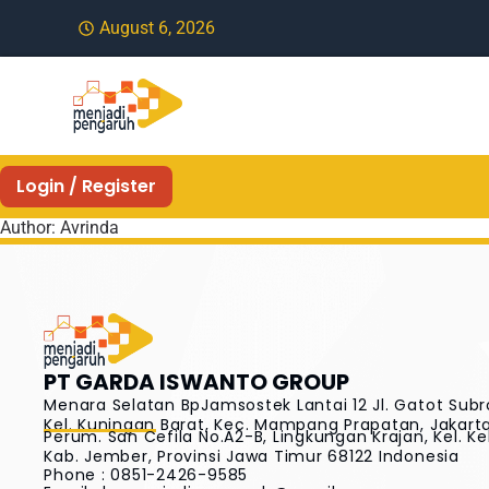
August 6, 2026
Login / Register
Author:
Avrinda
PT GARDA ISWANTO GROUP
Menara Selatan BpJamsostek Lantai 12 Jl. Gatot Subr
Kel. Kuningan Barat, Kec. Mampang Prapatan, Jakarta 
Perum. San Cefila No.A2-B, Lingkungan Krajan, Kel. Ke
Kab. Jember, Provinsi Jawa Timur 68122 Indonesia
Phone : 0851-2426-9585