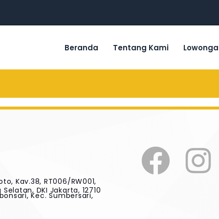
Beranda
Tentang Kami
Lowonga
oto, Kav.38, RT006/RW001,
Selatan, DKI Jakarta, 12710
bonsari, Kec. Sumbersari,