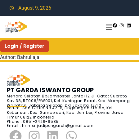
August 9, 2026
Login / Register
Author:
Bahrullaja
PT GARDA ISWANTO GROUP
Menara Selatan BpJamsostek Lantai 12 Jl. Gatot Subroto,
Kav.38, RT006/RW001, Kel. Kuningan Barat, Kec. Mampang
Prapatan, Jakarta Selatan, DKI Jakarta, 12710
Perum. San Cefila No.A2-B, Lingkungan Krajan, Kel.
Kebonsari, Kec. Sumbersari, Kab. Jember, Provinsi Jawa
Timur 68122 Indonesia
Phone : 0851-2426-9585
Email :
hr.menjadipengaruh@gmail.com