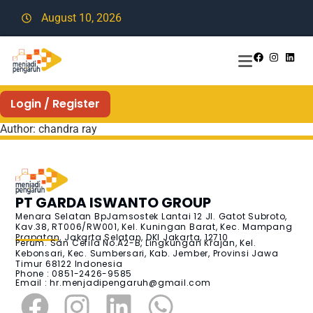
August 10, 2026
Login / Register
Author:
chandra ray
PT GARDA ISWANTO GROUP
Menara Selatan BpJamsostek Lantai 12 Jl. Gatot Subroto,
Kav.38, RT006/RW001, Kel. Kuningan Barat, Kec. Mampang
Prapatan, Jakarta Selatan, DKI Jakarta, 12710
Perum. San Cefila No.A2-B, Lingkungan Krajan, Kel.
Kebonsari, Kec. Sumbersari, Kab. Jember, Provinsi Jawa
Timur 68122 Indonesia
Phone : 0851-2426-9585
Email :
hr.menjadipengaruh@gmail.com