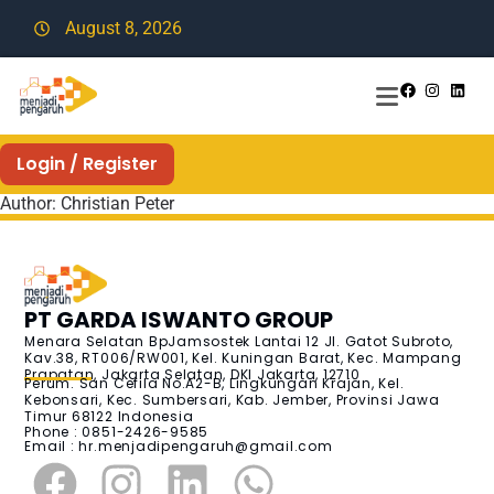
August 8, 2026
Login / Register
Author:
Christian Peter
PT GARDA ISWANTO GROUP
Menara Selatan BpJamsostek Lantai 12 Jl. Gatot Subroto,
Kav.38, RT006/RW001, Kel. Kuningan Barat, Kec. Mampang
Prapatan, Jakarta Selatan, DKI Jakarta, 12710
Perum. San Cefila No.A2-B, Lingkungan Krajan, Kel.
Kebonsari, Kec. Sumbersari, Kab. Jember, Provinsi Jawa
Timur 68122 Indonesia
Phone : 0851-2426-9585
Email :
hr.menjadipengaruh@gmail.com