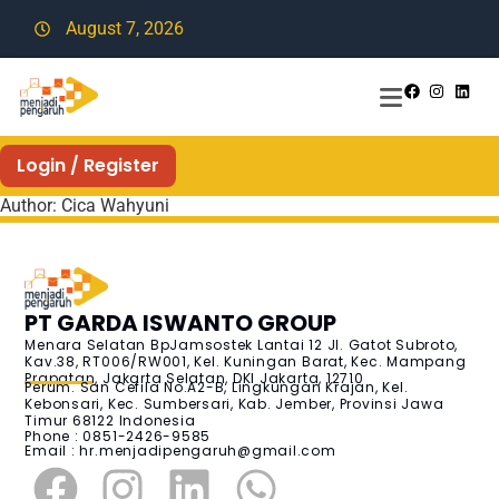
August 7, 2026
Login / Register
Author:
Cica Wahyuni
PT GARDA ISWANTO GROUP
Menara Selatan BpJamsostek Lantai 12 Jl. Gatot Subroto,
Kav.38, RT006/RW001, Kel. Kuningan Barat, Kec. Mampang
Prapatan, Jakarta Selatan, DKI Jakarta, 12710
Perum. San Cefila No.A2-B, Lingkungan Krajan, Kel.
Kebonsari, Kec. Sumbersari, Kab. Jember, Provinsi Jawa
Timur 68122 Indonesia
Phone : 0851-2426-9585
Email :
hr.menjadipengaruh@gmail.com