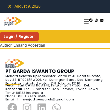
August 9, 2026
Login / Register
Author:
Endang Agoestian
PT GARDA ISWANTO GROUP
Menara Selatan BpJamsostek Lantai 12 Jl. Gatot Subroto,
Kav.38, RT006/RW001, Kel. Kuningan Barat, Kec. Mampang
Prapatan, Jakarta Selatan, DKI Jakarta, 12710
Perum. San Cefila No.A2-B, Lingkungan Krajan, Kel.
Kebonsari, Kec. Sumbersari, Kab. Jember, Provinsi Jawa
Timur 68122 Indonesia
Phone : 0851-2426-9585
Email :
hr.menjadipengaruh@gmail.com