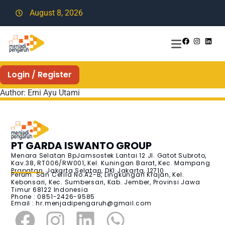
August 8, 2026
Login / Register
Author:
Erni Ayu Utami
PT GARDA ISWANTO GROUP
Menara Selatan BpJamsostek Lantai 12 Jl. Gatot Subroto,
Kav.38, RT006/RW001, Kel. Kuningan Barat, Kec. Mampang
Prapatan, Jakarta Selatan, DKI Jakarta, 12710
Perum. San Cefila No.A2-B, Lingkungan Krajan, Kel.
Kebonsari, Kec. Sumbersari, Kab. Jember, Provinsi Jawa
Timur 68122 Indonesia
Phone : 0851-2426-9585
Email :
hr.menjadipengaruh@gmail.com