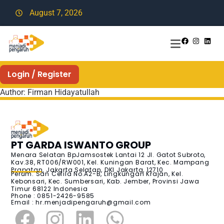
August 7, 2026
Login / Register
Author:
Firman Hidayatullah
PT GARDA ISWANTO GROUP
Menara Selatan BpJamsostek Lantai 12 Jl. Gatot Subroto,
Kav.38, RT006/RW001, Kel. Kuningan Barat, Kec. Mampang
Prapatan, Jakarta Selatan, DKI Jakarta, 12710
Perum. San Cefila No.A2-B, Lingkungan Krajan, Kel.
Kebonsari, Kec. Sumbersari, Kab. Jember, Provinsi Jawa
Timur 68122 Indonesia
Phone : 0851-2426-9585
Email :
hr.menjadipengaruh@gmail.com