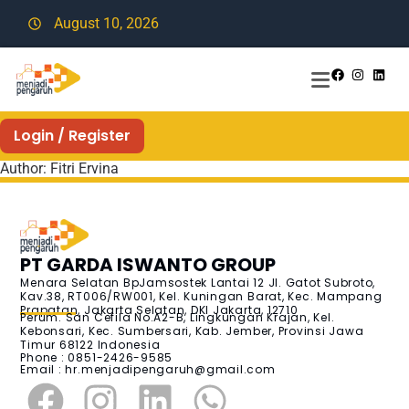
August 10, 2026
Login / Register
Author:
Fitri Ervina
PT GARDA ISWANTO GROUP
Menara Selatan BpJamsostek Lantai 12 Jl. Gatot Subroto,
Kav.38, RT006/RW001, Kel. Kuningan Barat, Kec. Mampang
Prapatan, Jakarta Selatan, DKI Jakarta, 12710
Perum. San Cefila No.A2-B, Lingkungan Krajan, Kel.
Kebonsari, Kec. Sumbersari, Kab. Jember, Provinsi Jawa
Timur 68122 Indonesia
Phone : 0851-2426-9585
Email :
hr.menjadipengaruh@gmail.com