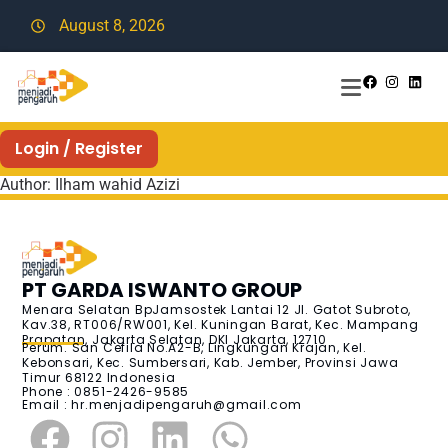
August 8, 2026
Login / Register
Author:
Ilham wahid Azizi
PT GARDA ISWANTO GROUP
Menara Selatan BpJamsostek Lantai 12 Jl. Gatot Subroto,
Kav.38, RT006/RW001, Kel. Kuningan Barat, Kec. Mampang
Prapatan, Jakarta Selatan, DKI Jakarta, 12710
Perum. San Cefila No.A2-B, Lingkungan Krajan, Kel.
Kebonsari, Kec. Sumbersari, Kab. Jember, Provinsi Jawa
Timur 68122 Indonesia
Phone : 0851-2426-9585
Email :
hr.menjadipengaruh@gmail.com