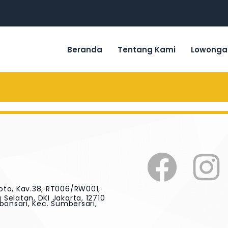
Beranda
Tentang Kami
Lowonga
oto, Kav.38, RT006/RW001,
Selatan, DKI Jakarta, 12710
bonsari, Kec. Sumbersari,