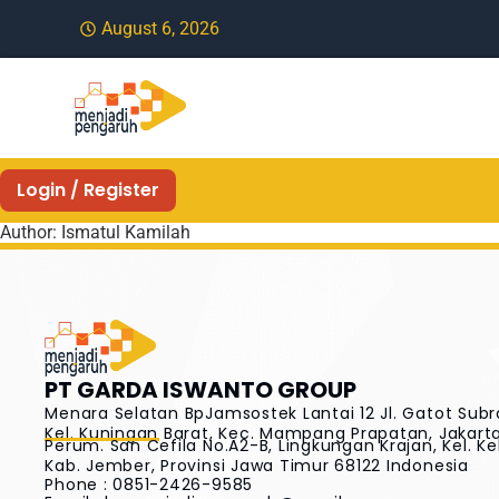
August 6, 2026
Login / Register
Author:
Ismatul Kamilah
PT GARDA ISWANTO GROUP
Menara Selatan BpJamsostek Lantai 12 Jl. Gatot Subr
Kel. Kuningan Barat, Kec. Mampang Prapatan, Jakarta 
Perum. San Cefila No.A2-B, Lingkungan Krajan, Kel. Ke
Kab. Jember, Provinsi Jawa Timur 68122 Indonesia
Phone : 0851-2426-9585