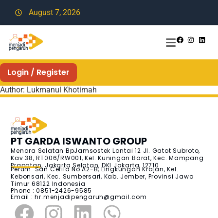
August 7, 2026
Login / Register
Author:
Lukmanul Khotimah
PT GARDA ISWANTO GROUP
Menara Selatan BpJamsostek Lantai 12 Jl. Gatot Subroto,
Kav.38, RT006/RW001, Kel. Kuningan Barat, Kec. Mampang
Prapatan, Jakarta Selatan, DKI Jakarta, 12710
Perum. San Cefila No.A2-B, Lingkungan Krajan, Kel.
Kebonsari, Kec. Sumbersari, Kab. Jember, Provinsi Jawa
Timur 68122 Indonesia
Phone : 0851-2426-9585
Email :
hr.menjadipengaruh@gmail.com