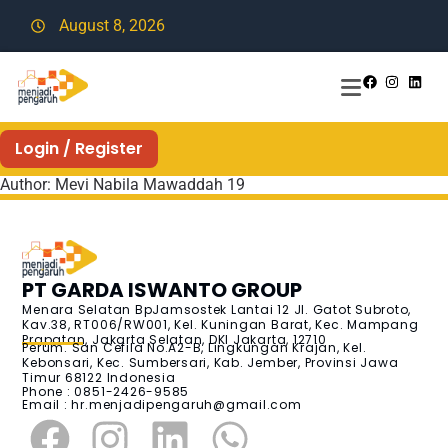
August 8, 2026
Login / Register
Author:
Mevi Nabila Mawaddah 19
PT GARDA ISWANTO GROUP
Menara Selatan BpJamsostek Lantai 12 Jl. Gatot Subroto,
Kav.38, RT006/RW001, Kel. Kuningan Barat, Kec. Mampang
Prapatan, Jakarta Selatan, DKI Jakarta, 12710
Perum. San Cefila No.A2-B, Lingkungan Krajan, Kel.
Kebonsari, Kec. Sumbersari, Kab. Jember, Provinsi Jawa
Timur 68122 Indonesia
Phone : 0851-2426-9585
Email :
hr.menjadipengaruh@gmail.com