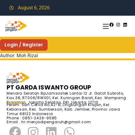
August 6, 2026
Login / Register
Author:
Moh Rizal
PT GARDA ISWANTO GROUP
Menara Selatan BpJamsostek Lantai 12 Jl. Gatot Subroto,
Kav.38, RT006/RW001, Kel. Kuningan Barat, Kec. Mampang
Prapatan, Jakarta Selatan, DKI Jakarta, 12710
Perum. San Cefila No.A2-B, Lingkungan Krajan, Kel.
Kebonsari, Kec. Sumbersari, Kab. Jember, Provinsi Jawa
Timur 68122 Indonesia
Phone : 0851-2426-9585
Email :
hr.menjadipengaruh@gmail.com