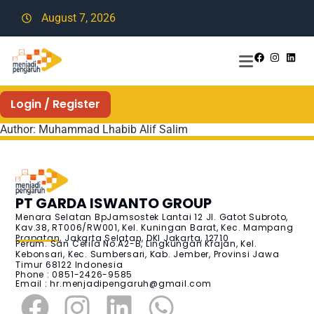
August 7, 2026
Login / Register
Author:
Muhammad Lhabib Alif Salim
PT GARDA ISWANTO GROUP
Menara Selatan BpJamsostek Lantai 12 Jl. Gatot Subroto,
Kav.38, RT006/RW001, Kel. Kuningan Barat, Kec. Mampang
Prapatan, Jakarta Selatan, DKI Jakarta, 12710
Perum. San Cefila No.A2-B, Lingkungan Krajan, Kel.
Kebonsari, Kec. Sumbersari, Kab. Jember, Provinsi Jawa
Timur 68122 Indonesia
Phone : 0851-2426-9585
Email :
hr.menjadipengaruh@gmail.com