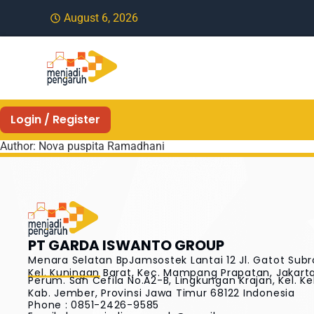
August 6, 2026
Login / Register
Author:
Nova puspita Ramadhani
PT GARDA ISWANTO GROUP
Menara Selatan BpJamsostek Lantai 12 Jl. Gatot Subr
Kel. Kuningan Barat, Kec. Mampang Prapatan, Jakarta 
Perum. San Cefila No.A2-B, Lingkungan Krajan, Kel. Ke
Kab. Jember, Provinsi Jawa Timur 68122 Indonesia
Phone : 0851-2426-9585