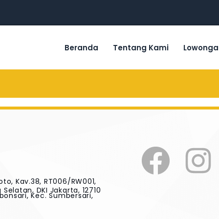
Beranda
Tentang Kami
Lowonga
oto, Kav.38, RT006/RW001,
Selatan, DKI Jakarta, 12710
bonsari, Kec. Sumbersari,