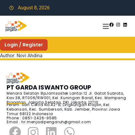
August 8, 2026
Login / Register
Author:
Novi Ahdina
PT GARDA ISWANTO GROUP
Menara Selatan BpJamsostek Lantai 12 Jl. Gatot Subroto,
Kav.38, RT006/RW001, Kel. Kuningan Barat, Kec. Mampang
Prapatan, Jakarta Selatan, DKI Jakarta, 12710
Perum. San Cefila No.A2-B, Lingkungan Krajan, Kel.
Kebonsari, Kec. Sumbersari, Kab. Jember, Provinsi Jawa
Timur 68122 Indonesia
Phone : 0851-2426-9585
Email :
hr.menjadipengaruh@gmail.com