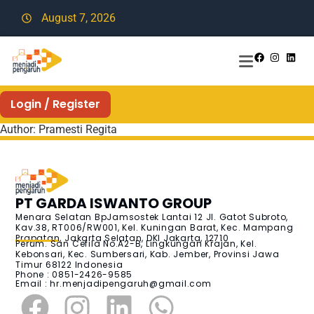
August 7, 2026
Login / Register
Author:
Pramesti Regita
PT GARDA ISWANTO GROUP
Menara Selatan BpJamsostek Lantai 12 Jl. Gatot Subroto,
Kav.38, RT006/RW001, Kel. Kuningan Barat, Kec. Mampang
Prapatan, Jakarta Selatan, DKI Jakarta, 12710
Perum. San Cefila No.A2-B, Lingkungan Krajan, Kel.
Kebonsari, Kec. Sumbersari, Kab. Jember, Provinsi Jawa
Timur 68122 Indonesia
Phone : 0851-2426-9585
Email :
hr.menjadipengaruh@gmail.com