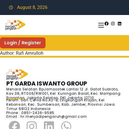
August 8, 2026
Login / Register
Author:
Rafi Amrulloh
PT GARDA ISWANTO GROUP
Menara Selatan BpJamsostek Lantai 12 Jl. Gatot Subroto,
Kav.38, RT006/RW001, Kel. Kuningan Barat, Kec. Mampang
Prapatan, Jakarta Selatan, DKI Jakarta, 12710
Perum. San Cefila No.A2-B, Lingkungan Krajan, Kel.
Kebonsari, Kec. Sumbersari, Kab. Jember, Provinsi Jawa
Timur 68122 Indonesia
Phone : 0851-2426-9585
Email :
hr.menjadipengaruh@gmail.com