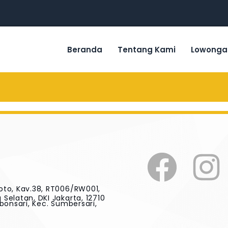
Beranda
Tentang Kami
Lowonga
oto, Kav.38, RT006/RW001,
Selatan, DKI Jakarta, 12710
bonsari, Kec. Sumbersari,