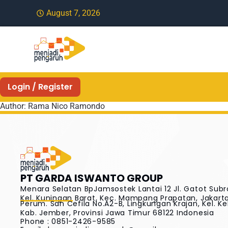
August 7, 2026
Login / Register
Author:
Rama Nico Ramondo
PT GARDA ISWANTO GROUP
Menara Selatan BpJamsostek Lantai 12 Jl. Gatot Subr
Kel. Kuningan Barat, Kec. Mampang Prapatan, Jakarta 
Perum. San Cefila No.A2-B, Lingkungan Krajan, Kel. Ke
Kab. Jember, Provinsi Jawa Timur 68122 Indonesia
Phone : 0851-2426-9585