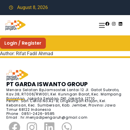
August 8, 2026
Login / Register
Author:
Rifat Fadil Ahmad
PT GARDA ISWANTO GROUP
Menara Selatan BpJamsostek Lantai 12 Jl. Gatot Subroto,
Kav.38, RT006/RW001, Kel. Kuningan Barat, Kec. Mampang
Prapatan, Jakarta Selatan, DKI Jakarta, 12710
Perum. San Cefila No.A2-B, Lingkungan Krajan, Kel.
Kebonsari, Kec. Sumbersari, Kab. Jember, Provinsi Jawa
Timur 68122 Indonesia
Phone : 0851-2426-9585
Email :
hr.menjadipengaruh@gmail.com