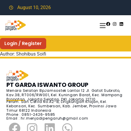
August 10, 2026
Login / Register
Author:
Shohibus Soifi
PT GARDA ISWANTO GROUP
Menara Selatan BpJamsostek Lantai 12 Jl. Gatot Subroto,
Kav.38, RT006/RW001, Kel. Kuningan Barat, Kec. Mampang
Prapatan, Jakarta Selatan, DKI Jakarta, 12710
Perum. San Cefila No.A2-B, Lingkungan Krajan, Kel.
Kebonsari, Kec. Sumbersari, Kab. Jember, Provinsi Jawa
Timur 68122 Indonesia
Phone : 0851-2426-9585
Email :
hr.menjadipengaruh@gmail.com