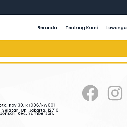
Beranda
Tentang Kami
Lowonga
oto, Kav.38, RT006/RW001,
Selatan, DKI Jakarta, 12710
bonsari, Kec. Sumbersari,