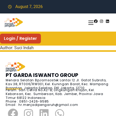
August 7, 2026
Login / Register
Author:
Suci Indah
PT GARDA ISWANTO GROUP
Menara Selatan BpJamsostek Lantai 12 Jl. Gatot Subroto,
Kav.38, RT006/RW001, Kel. Kuningan Barat, Kec. Mampang
Prapatan, Jakarta Selatan, DKI Jakarta, 12710
Perum. San Cefila No.A2-B, Lingkungan Krajan, Kel.
Kebonsari, Kec. Sumbersari, Kab. Jember, Provinsi Jawa
Timur 68122 Indonesia
Phone : 0851-2426-9585
Email :
hr.menjadipengaruh@gmail.com