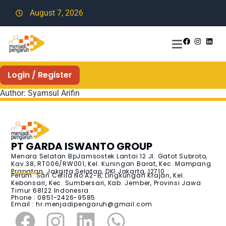
August 7, 2026
Login / Register
Author:
Syamsul Arifin
PT GARDA ISWANTO GROUP
Menara Selatan BpJamsostek Lantai 12 Jl. Gatot Subroto,
Kav.38, RT006/RW001, Kel. Kuningan Barat, Kec. Mampang
Prapatan, Jakarta Selatan, DKI Jakarta, 12710
Perum. San Cefila No.A2-B, Lingkungan Krajan, Kel.
Kebonsari, Kec. Sumbersari, Kab. Jember, Provinsi Jawa
Timur 68122 Indonesia
Phone : 0851-2426-9585
Email :
hr.menjadipengaruh@gmail.com