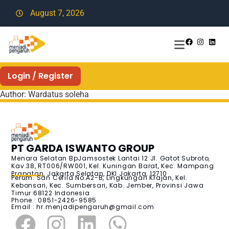
August 7, 2026
Login / Register
Author:
Wardatus soleha
PT GARDA ISWANTO GROUP
Menara Selatan BpJamsostek Lantai 12 Jl. Gatot Subroto,
Kav.38, RT006/RW001, Kel. Kuningan Barat, Kec. Mampang
Prapatan, Jakarta Selatan, DKI Jakarta, 12710
Perum. San Cefila No.A2-B, Lingkungan Krajan, Kel.
Kebonsari, Kec. Sumbersari, Kab. Jember, Provinsi Jawa
Timur 68122 Indonesia
Phone : 0851-2426-9585
Email :
hr.menjadipengaruh@gmail.com