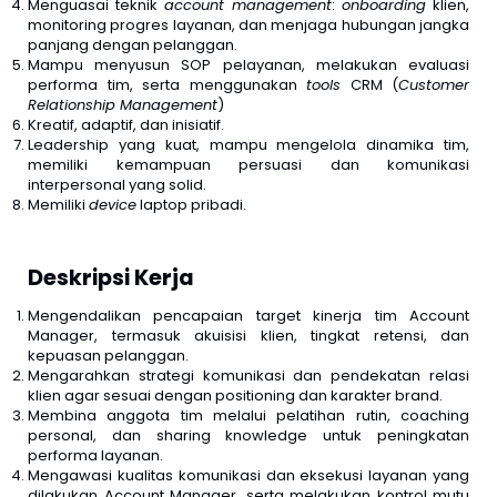
Menguasai teknik
account management
:
onboarding
klien,
monitoring progres layanan, dan menjaga hubungan jangka
panjang dengan pelanggan.
Mampu menyusun SOP pelayanan, melakukan evaluasi
performa tim, serta menggunakan
tools
CRM (
Customer
Relationship Management
)
Kreatif, adaptif, dan inisiatif.
Leadership yang kuat, mampu mengelola dinamika tim,
memiliki kemampuan persuasi dan komunikasi
interpersonal yang solid.
Memiliki
device
laptop pribadi.
Deskripsi Kerja
Mengendalikan pencapaian target kinerja tim Account
Manager, termasuk akuisisi klien, tingkat retensi, dan
kepuasan pelanggan.
Mengarahkan strategi komunikasi dan pendekatan relasi
klien agar sesuai dengan positioning dan karakter brand.
Membina anggota tim melalui pelatihan rutin, coaching
personal, dan sharing knowledge untuk peningkatan
performa layanan.
Mengawasi kualitas komunikasi dan eksekusi layanan yang
dilakukan Account Manager, serta melakukan kontrol mutu