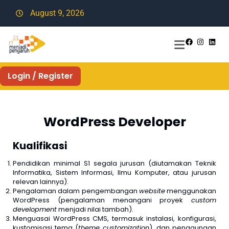
August 9, 2026
Login / Register
WordPress Developer
Kualifikasi
Pendidikan minimal S1 segala jurusan (diutamakan Teknik
Informatika, Sistem Informasi, Ilmu Komputer, atau jurusan
relevan lainnya).
Pengalaman dalam pengembangan
website
menggunakan
WordPress (pengalaman menangani proyek
custom
development
menjadi nilai tambah).
Menguasai WordPress CMS, termasuk instalasi, konfigurasi,
kustomisasi tema (
theme customization
), dan penggunaan