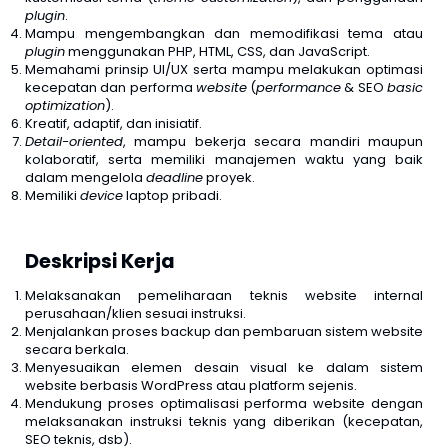
plugin
.
Mampu mengembangkan dan memodifikasi tema atau
plugin
menggunakan PHP, HTML, CSS, dan JavaScript.
Memahami prinsip UI/UX serta mampu melakukan optimasi
kecepatan dan performa
website
(
performance
& SEO
basic
optimization
).
Kreatif, adaptif, dan inisiatif.
Detail-oriented
, mampu bekerja secara mandiri maupun
kolaboratif, serta memiliki manajemen waktu yang baik
dalam mengelola
deadline
proyek.
Memiliki
device
laptop pribadi.
Deskripsi Kerja
Melaksanakan pemeliharaan teknis website internal
perusahaan/klien sesuai instruksi.
Menjalankan proses backup dan pembaruan sistem website
secara berkala.
Menyesuaikan elemen desain visual ke dalam sistem
website berbasis WordPress atau platform sejenis.
Mendukung proses optimalisasi performa website dengan
melaksanakan instruksi teknis yang diberikan (kecepatan,
SEO teknis, dsb).