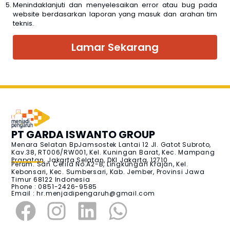
Menindaklanjuti dan menyelesaikan error atau bug pada
website berdasarkan laporan yang masuk dan arahan tim
teknis.
Lamar Sekarang
PT GARDA ISWANTO GROUP
Menara Selatan BpJamsostek Lantai 12 Jl. Gatot Subroto,
Kav.38, RT006/RW001, Kel. Kuningan Barat, Kec. Mampang
Prapatan, Jakarta Selatan, DKI Jakarta, 12710
Perum. San Cefila No.A2-B, Lingkungan Krajan, Kel.
Kebonsari, Kec. Sumbersari, Kab. Jember, Provinsi Jawa
Timur 68122 Indonesia
Phone : 0851-2426-9585
Email :
hr.menjadipengaruh@gmail.com