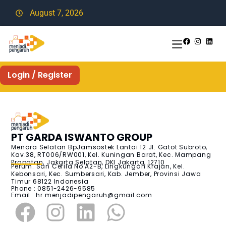
August 7, 2026
Login / Register
PT GARDA ISWANTO GROUP
Menara Selatan BpJamsostek Lantai 12 Jl. Gatot Subroto,
Kav.38, RT006/RW001, Kel. Kuningan Barat, Kec. Mampang
Prapatan, Jakarta Selatan, DKI Jakarta, 12710
Perum. San Cefila No.A2-B, Lingkungan Krajan, Kel.
Kebonsari, Kec. Sumbersari, Kab. Jember, Provinsi Jawa
Timur 68122 Indonesia
Phone : 0851-2426-9585
Email :
hr.menjadipengaruh@gmail.com