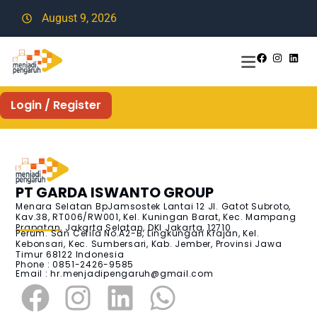
August 9, 2026
Login / Register
PT GARDA ISWANTO GROUP
Menara Selatan BpJamsostek Lantai 12 Jl. Gatot Subroto,
Kav.38, RT006/RW001, Kel. Kuningan Barat, Kec. Mampang
Prapatan, Jakarta Selatan, DKI Jakarta, 12710
Perum. San Cefila No.A2-B, Lingkungan Krajan, Kel.
Kebonsari, Kec. Sumbersari, Kab. Jember, Provinsi Jawa
Timur 68122 Indonesia
Phone : 0851-2426-9585
Email :
hr.menjadipengaruh@gmail.com