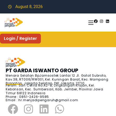
August 8, 2026
Login / Register
PT GARDA ISWANTO GROUP
Menara Selatan BpJamsostek Lantai 12 Jl. Gatot Subroto,
Kav.38, RT006/RW001, Kel. Kuningan Barat, Kec. Mampang
Prapatan, Jakarta Selatan, DKI Jakarta, 12710
Perum. San Cefila No.A2-B, Lingkungan Krajan, Kel.
Kebonsari, Kec. Sumbersari, Kab. Jember, Provinsi Jawa
Timur 68122 Indonesia
Phone : 0851-2426-9585
Email :
hr.menjadipengaruh@gmail.com