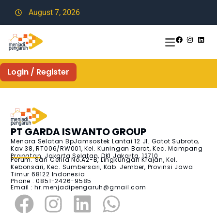
August 7, 2026
Login / Register
PT GARDA ISWANTO GROUP
Menara Selatan BpJamsostek Lantai 12 Jl. Gatot Subroto,
Kav.38, RT006/RW001, Kel. Kuningan Barat, Kec. Mampang
Prapatan, Jakarta Selatan, DKI Jakarta, 12710
Perum. San Cefila No.A2-B, Lingkungan Krajan, Kel.
Kebonsari, Kec. Sumbersari, Kab. Jember, Provinsi Jawa
Timur 68122 Indonesia
Phone : 0851-2426-9585
Email :
hr.menjadipengaruh@gmail.com