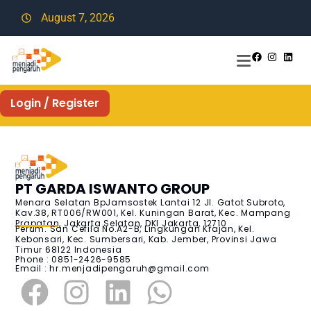
August 7, 2026
Login / Register
PT GARDA ISWANTO GROUP
Menara Selatan BpJamsostek Lantai 12 Jl. Gatot Subroto,
Kav.38, RT006/RW001, Kel. Kuningan Barat, Kec. Mampang
Prapatan, Jakarta Selatan, DKI Jakarta, 12710
Perum. San Cefila No.A2-B, Lingkungan Krajan, Kel.
Kebonsari, Kec. Sumbersari, Kab. Jember, Provinsi Jawa
Timur 68122 Indonesia
Phone : 0851-2426-9585
Email :
hr.menjadipengaruh@gmail.com