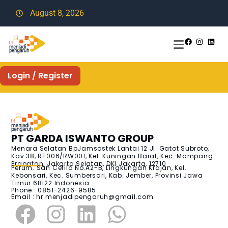
August 8, 2026
Login / Register
PT GARDA ISWANTO GROUP
Menara Selatan BpJamsostek Lantai 12 Jl. Gatot Subroto,
Kav.38, RT006/RW001, Kel. Kuningan Barat, Kec. Mampang
Prapatan, Jakarta Selatan, DKI Jakarta, 12710
Perum. San Cefila No.A2-B, Lingkungan Krajan, Kel.
Kebonsari, Kec. Sumbersari, Kab. Jember, Provinsi Jawa
Timur 68122 Indonesia
Phone : 0851-2426-9585
Email :
hr.menjadipengaruh@gmail.com