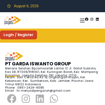
August 6, 2026
Login / Register
PT GARDA ISWANTO GROUP
Menara Selatan BpJamsostek Lantai 12 Jl. Gatot Subroto,
Kav.38, RT006/RW001, Kel. Kuningan Barat, Kec. Mampang
Prapatan, Jakarta Selatan, DKI Jakarta, 12710
Perum. San Cefila No.A2-B, Lingkungan Krajan, Kel.
Kebonsari, Kec. Sumbersari, Kab. Jember, Provinsi Jawa
Timur 68122 Indonesia
Phone : 0851-2426-9585
Email :
hr.menjadipengaruh@gmail.com