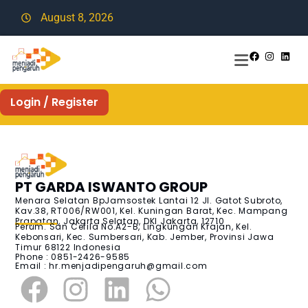
August 8, 2026
Login / Register
PT GARDA ISWANTO GROUP
Menara Selatan BpJamsostek Lantai 12 Jl. Gatot Subroto,
Kav.38, RT006/RW001, Kel. Kuningan Barat, Kec. Mampang
Prapatan, Jakarta Selatan, DKI Jakarta, 12710
Perum. San Cefila No.A2-B, Lingkungan Krajan, Kel.
Kebonsari, Kec. Sumbersari, Kab. Jember, Provinsi Jawa
Timur 68122 Indonesia
Phone : 0851-2426-9585
Email :
hr.menjadipengaruh@gmail.com