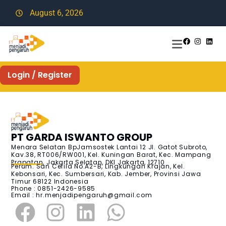
August 6, 2026
Login / Register
PT GARDA ISWANTO GROUP
Menara Selatan BpJamsostek Lantai 12 Jl. Gatot Subroto,
Kav.38, RT006/RW001, Kel. Kuningan Barat, Kec. Mampang
Prapatan, Jakarta Selatan, DKI Jakarta, 12710
Perum. San Cefila No.A2-B, Lingkungan Krajan, Kel.
Kebonsari, Kec. Sumbersari, Kab. Jember, Provinsi Jawa
Timur 68122 Indonesia
Phone : 0851-2426-9585
Email :
hr.menjadipengaruh@gmail.com