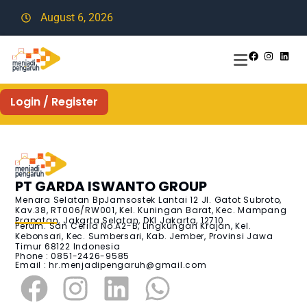
August 6, 2026
Login / Register
PT GARDA ISWANTO GROUP
Menara Selatan BpJamsostek Lantai 12 Jl. Gatot Subroto,
Kav.38, RT006/RW001, Kel. Kuningan Barat, Kec. Mampang
Prapatan, Jakarta Selatan, DKI Jakarta, 12710
Perum. San Cefila No.A2-B, Lingkungan Krajan, Kel.
Kebonsari, Kec. Sumbersari, Kab. Jember, Provinsi Jawa
Timur 68122 Indonesia
Phone : 0851-2426-9585
Email :
hr.menjadipengaruh@gmail.com