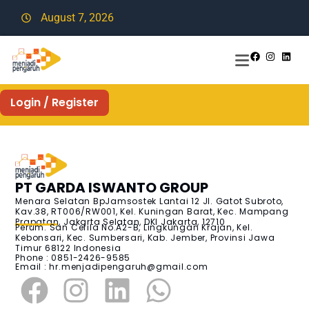
August 7, 2026
Login / Register
PT GARDA ISWANTO GROUP
Menara Selatan BpJamsostek Lantai 12 Jl. Gatot Subroto,
Kav.38, RT006/RW001, Kel. Kuningan Barat, Kec. Mampang
Prapatan, Jakarta Selatan, DKI Jakarta, 12710
Perum. San Cefila No.A2-B, Lingkungan Krajan, Kel.
Kebonsari, Kec. Sumbersari, Kab. Jember, Provinsi Jawa
Timur 68122 Indonesia
Phone : 0851-2426-9585
Email :
hr.menjadipengaruh@gmail.com