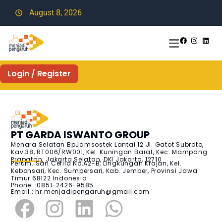
August 8, 2026
Login / Register
PT GARDA ISWANTO GROUP
Menara Selatan BpJamsostek Lantai 12 Jl. Gatot Subroto,
Kav.38, RT006/RW001, Kel. Kuningan Barat, Kec. Mampang
Prapatan, Jakarta Selatan, DKI Jakarta, 12710
Perum. San Cefila No.A2-B, Lingkungan Krajan, Kel.
Kebonsari, Kec. Sumbersari, Kab. Jember, Provinsi Jawa
Timur 68122 Indonesia
Phone : 0851-2426-9585
Email :
hr.menjadipengaruh@gmail.com