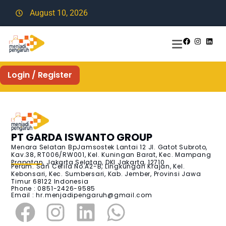
August 10, 2026
Login / Register
PT GARDA ISWANTO GROUP
Menara Selatan BpJamsostek Lantai 12 Jl. Gatot Subroto,
Kav.38, RT006/RW001, Kel. Kuningan Barat, Kec. Mampang
Prapatan, Jakarta Selatan, DKI Jakarta, 12710
Perum. San Cefila No.A2-B, Lingkungan Krajan, Kel.
Kebonsari, Kec. Sumbersari, Kab. Jember, Provinsi Jawa
Timur 68122 Indonesia
Phone : 0851-2426-9585
Email :
hr.menjadipengaruh@gmail.com