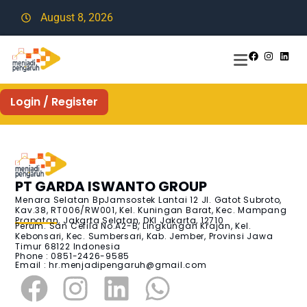
August 8, 2026
Login / Register
PT GARDA ISWANTO GROUP
Menara Selatan BpJamsostek Lantai 12 Jl. Gatot Subroto,
Kav.38, RT006/RW001, Kel. Kuningan Barat, Kec. Mampang
Prapatan, Jakarta Selatan, DKI Jakarta, 12710
Perum. San Cefila No.A2-B, Lingkungan Krajan, Kel.
Kebonsari, Kec. Sumbersari, Kab. Jember, Provinsi Jawa
Timur 68122 Indonesia
Phone : 0851-2426-9585
Email :
hr.menjadipengaruh@gmail.com