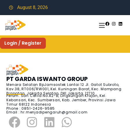
August 8, 2026
Login / Register
PT GARDA ISWANTO GROUP
Menara Selatan BpJamsostek Lantai 12 Jl. Gatot Subroto,
Kav.38, RT006/RW001, Kel. Kuningan Barat, Kec. Mampang
Prapatan, Jakarta Selatan, DKI Jakarta, 12710
Perum. San Cefila No.A2-B, Lingkungan Krajan, Kel.
Kebonsari, Kec. Sumbersari, Kab. Jember, Provinsi Jawa
Timur 68122 Indonesia
Phone : 0851-2426-9585
Email :
hr.menjadipengaruh@gmail.com