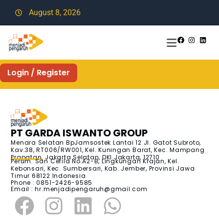
August 8, 2026
Login / Register
PT GARDA ISWANTO GROUP
Menara Selatan BpJamsostek Lantai 12 Jl. Gatot Subroto,
Kav.38, RT006/RW001, Kel. Kuningan Barat, Kec. Mampang
Prapatan, Jakarta Selatan, DKI Jakarta, 12710
Perum. San Cefila No.A2-B, Lingkungan Krajan, Kel.
Kebonsari, Kec. Sumbersari, Kab. Jember, Provinsi Jawa
Timur 68122 Indonesia
Phone : 0851-2426-9585
Email :
hr.menjadipengaruh@gmail.com