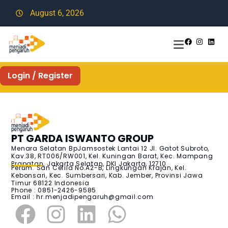
August 6, 2026
Login / Register
PT GARDA ISWANTO GROUP
Menara Selatan BpJamsostek Lantai 12 Jl. Gatot Subroto,
Kav.38, RT006/RW001, Kel. Kuningan Barat, Kec. Mampang
Prapatan, Jakarta Selatan, DKI Jakarta, 12710
Perum. San Cefila No.A2-B, Lingkungan Krajan, Kel.
Kebonsari, Kec. Sumbersari, Kab. Jember, Provinsi Jawa
Timur 68122 Indonesia
Phone : 0851-2426-9585
Email :
hr.menjadipengaruh@gmail.com