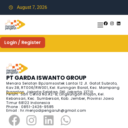
August 7, 2026
Login / Register
PT GARDA ISWANTO GROUP
Menara Selatan BpJamsostek Lantai 12 Jl. Gatot Subroto,
Kav.38, RT006/RW001, Kel. Kuningan Barat, Kec. Mampang
Prapatan, Jakarta Selatan, DKI Jakarta, 12710
Perum. San Cefila No.A2-B, Lingkungan Krajan, Kel.
Kebonsari, Kec. Sumbersari, Kab. Jember, Provinsi Jawa
Timur 68122 Indonesia
Phone : 0851-2426-9585
Email :
hr.menjadipengaruh@gmail.com