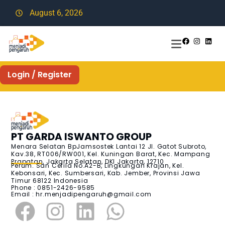
August 6, 2026
Login / Register
PT GARDA ISWANTO GROUP
Menara Selatan BpJamsostek Lantai 12 Jl. Gatot Subroto,
Kav.38, RT006/RW001, Kel. Kuningan Barat, Kec. Mampang
Prapatan, Jakarta Selatan, DKI Jakarta, 12710
Perum. San Cefila No.A2-B, Lingkungan Krajan, Kel.
Kebonsari, Kec. Sumbersari, Kab. Jember, Provinsi Jawa
Timur 68122 Indonesia
Phone : 0851-2426-9585
Email :
hr.menjadipengaruh@gmail.com